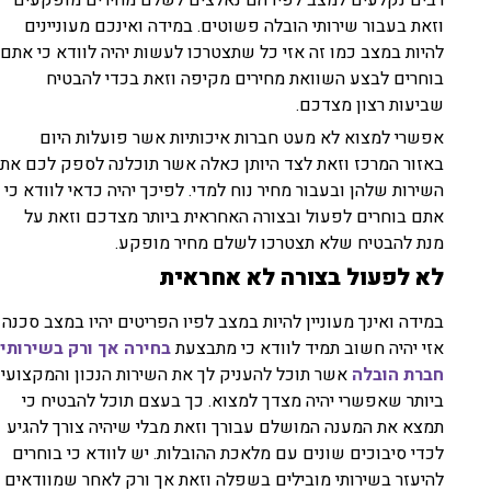
וזאת בעבור שירותי הובלה פשוטים. במידה ואינכם מעוניינים
להיות במצב כמו זה אזי כל שתצטרכו לעשות יהיה לוודא כי אתם
בוחרים לבצע השוואת מחירים מקיפה וזאת בכדי להבטיח
שביעות רצון מצדכם.
אפשרי למצוא לא מעט חברות איכותיות אשר פועלות היום
באזור המרכז וזאת לצד היותן כאלה אשר תוכלנה לספק לכם את
השירות שלהן ובעבור מחיר נוח למדי. לפיכך יהיה כדאי לוודא כי
אתם בוחרים לפעול ובצורה האחראית ביותר מצדכם וזאת על
מנת להבטיח שלא תצטרכו לשלם מחיר מופקע.
לא לפעול בצורה לא אחראית
במידה ואינך מעוניין להיות במצב לפיו הפריטים יהיו במצב סכנה
אזי יהיה חשוב תמיד לוודא כי מתבצעת
בחירה אך ורק בשירותי
חברת הובלה
אשר תוכל להעניק לך את השירות הנכון והמקצועי
ביותר שאפשרי יהיה מצדך למצוא. כך בעצם תוכל להבטיח כי
תמצא את המענה המושלם עבורך וזאת מבלי שיהיה צורך להגיע
לכדי סיבוכים שונים עם מלאכת ההובלות. יש לוודא כי בוחרים
להיעזר בשירותי מובילים בשפלה וזאת אך ורק לאחר שמוודאים