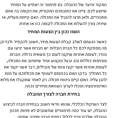
המקור והיעד של ההובלה. גם פרמטר זה ישפיע על המחיר
שיוצע לכם. ציינו את כתובתכם המקורית, את הקומה בה אתם
מתגוררים, ולאן תרצו להוביל את התכולה. האם קיימת מעלית, או
שיהיה צורך להעלות את התכולה לקומה כזו או אחרת.
השוו נכון בין הצעות המחיר
כאשר הגעתם לשלב קבלת הצעות מחיר, חשוב להקפיד ולבדוק
מה מספקת לכם כל חברת הובלות. יש חברות אשר יגיעו עם
טנדר, לעומת אחרות שיקצו לשם כך משאית גדולה. חברות
מסוימות כוללות נהג ובעל מקצוע אחד שיסחוב את התכולה,
לעומת אחרות אשר יקצו צוות של מובילים, דבר אשר יקצר את
כל התהליך. בדקו האם בכוונתם לעטוף את תכולתכם על מנת
להגן עליה. האם קיים ביטוח תכולה. רק לאחר שתקבלו את מלוא
האינפורמציה תוכלו לערוך השוואת מחירים נכונה.
בחירת חברה לצורך ההובלה
לצד השיקול הכלכלי, שהוא וודאי חשוב בבחירת חברה לביצוע
ההובלה, יש עוד כמה פרמטרים שחשובים לא פחות. תכנון
ההובלה שלכם צריך לכלול בחירת חברה ותיקה, אמינה,