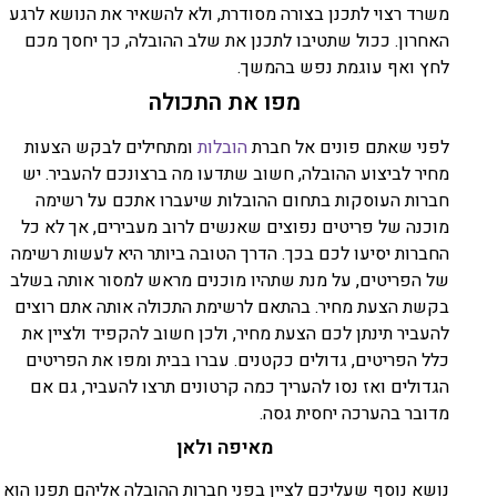
משרד רצוי לתכנן בצורה מסודרת, ולא להשאיר את הנושא לרגע
האחרון. ככול שתטיבו לתכנן את שלב ההובלה, כך יחסך מכם
לחץ ואף עוגמת נפש בהמשך.
מפו את התכולה
לפני שאתם פונים אל חברת
הובלות
ומתחילים לבקש הצעות
מחיר לביצוע ההובלה, חשוב שתדעו מה ברצונכם להעביר. יש
חברות העוסקות בתחום ההובלות שיעברו אתכם על רשימה
מוכנה של פריטים נפוצים שאנשים לרוב מעבירים, אך לא כל
החברות יסיעו לכם בכך. הדרך הטובה ביותר היא לעשות רשימה
של הפריטים, על מנת שתהיו מוכנים מראש למסור אותה בשלב
בקשת הצעת מחיר. בהתאם לרשימת התכולה אותה אתם רוצים
להעביר תינתן לכם הצעת מחיר, ולכן חשוב להקפיד ולציין את
כלל הפריטים, גדולים כקטנים. עברו בבית ומפו את הפריטים
הגדולים ואז נסו להעריך כמה קרטונים תרצו להעביר, גם אם
מדובר בהערכה יחסית גסה.
מאיפה ולאן
נושא נוסף שעליכם לציין בפני חברות ההובלה אליהם תפנו הוא