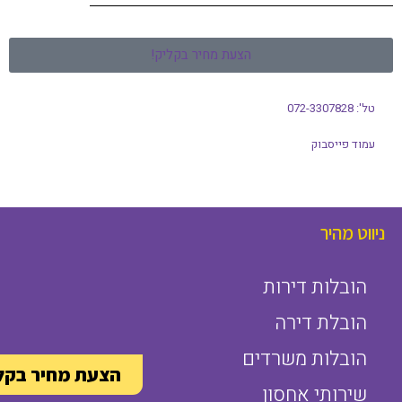
הצעת מחיר בקליק!
טל': 072-3307828
עמוד פייסבוק
ניווט מהיר
הובלות דירות
הובלת דירה
הובלות משרדים
הצעת מחיר בקל
שירותי אחסון